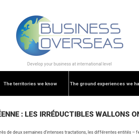
Develop your business at international level
The territories we know
The ground experiences we h
ENNE : LES IRRÉDUCTIBLES WALLONS O
 près de deux semaines d’intenses tractations, les différentes entités –