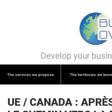
Develop your busine
The services we propose
The territories we kno
UE / CANADA : APRÈ