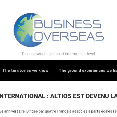
Develop your business at international level
The territories we know
The ground experiences we h
TERNATIONAL : ALTIOS EST DEVENU LA
5e anniversaire. Dirigée par quatre Français associés à parts égales (