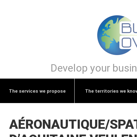
Develop your busine
The services we propose
The territories we kno
AÉRONAUTIQUE/SPAT