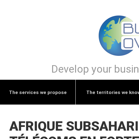
Develop your busine
The services we propose
The territories we kno
AFRIQUE SUBSAHARI