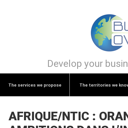
Develop your busine
The services we propose
The territories we kno
AFRIQUE/NTIC : ORA