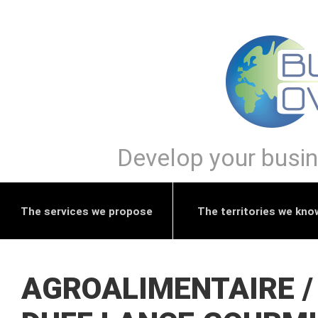
Develop your busine
The services we propose
The territories we kno
AGROALIMENTAIRE / 