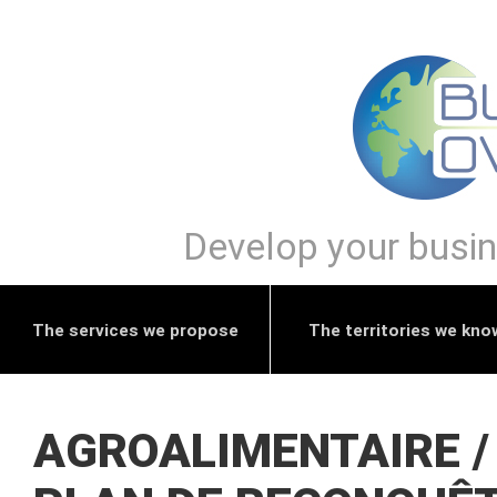
Develop your busine
The services we propose
The territories we kno
AGROALIMENTAIRE /