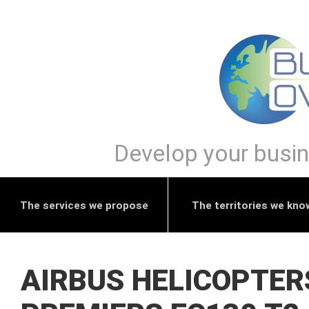
Develop your busine
The services we propose
The territories we kno
AIRBUS HELICOPTERS