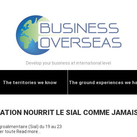
Develop your business at international level
The territories we know
The ground experiences we h
VATION NOURRIT LE SIAL COMME JAMAI
agroalimentaire (Sial) du 19 au 23
rer toute
Read more…