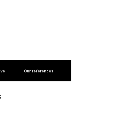
ave
Our references
S