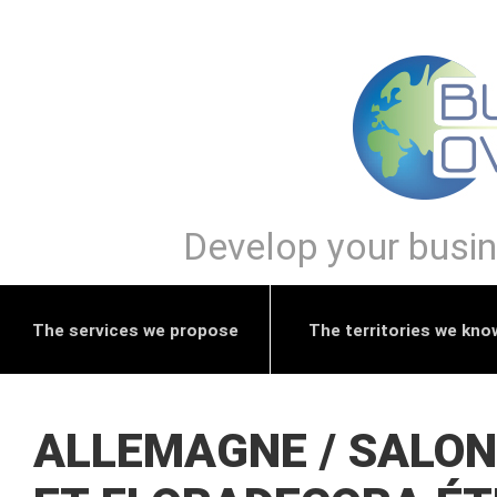
Develop your busine
The services we propose
The territories we kno
ALLEMAGNE / SALO