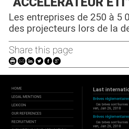
“ACCÉLÉRATEUR ETI”
Les entreprises de 250 à 5 0
des projecteurs lors de la 
Share this page
HOME
Last internati
LEGAL MENTIONS
Brèves réglementaires
Ces brèves sont fournies
LEXICON
ven, Jan 26, 2018
OUR REFERENCES
Brèves réglementaire
RECRUITMENT
Ces brèves sont fournies
ven, Jan 26, 2018