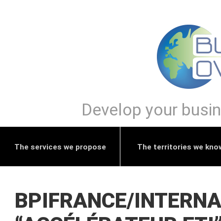
Develop your busine
The services we propose
The territories we kno
BPIFRANCE/INTERNA