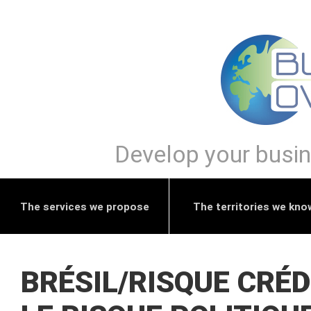
Develop your busine
The services we propose
The territories we kno
BRÉSIL/RISQUE CRÉD