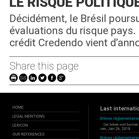
LE RISQUE POLITIQU
Décidément, le Brésil pours
évaluations du risque pays.
crédit Credendo vient d’ann
Share this page
HOME
Last internati
LEGAL MENTIONS
Brèves réglementaires
Ces brèves sont fournies
LEXICON
ven, Jan 26, 2018
OUR REFERENCES
Brèves réglementaire