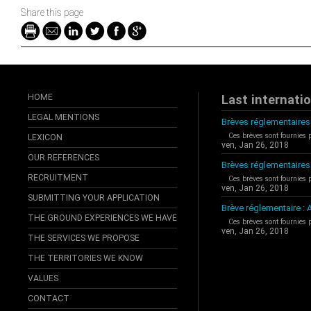
Share this page
HOME
Last internati
LEGAL MENTIONS
Brèves réglementaires 
Ces brèves sont fournies 
LEXICON
ven, Jan 26, 2018
OUR REFERENCES
Brèves réglementaires
RECRUITMENT
Ces brèves sont fournies 
ven, Jan 26, 2018
SUBMITTING YOUR APPLICATION
Brève réglementaire 
THE GROUND EXPERIENCES WE HAVE
Ces brèves sont fournies 
ven, Jan 26, 2018
THE SERVICES WE PROPOSE
THE TERRITORIES WE KNOW
VALUES
CONTACT