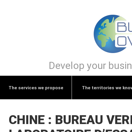
Develop your busine
The services we propose
The territories we kno
CHINE : BUREAU VER