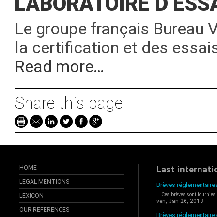
LABORATOIRE D’ESS
Le groupe français Bureau Ve
la certification et des essa
Read more…
Share this page
HOME
Last internati
LEGAL MENTIONS
Brèves réglementaires
Ces brèves sont fournies
LEXICON
ven, Jan 26, 2018
OUR REFERENCES
Brèves réglementaire