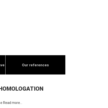
ave
Our references
L’HOMOLOGATION
ise
Read more…