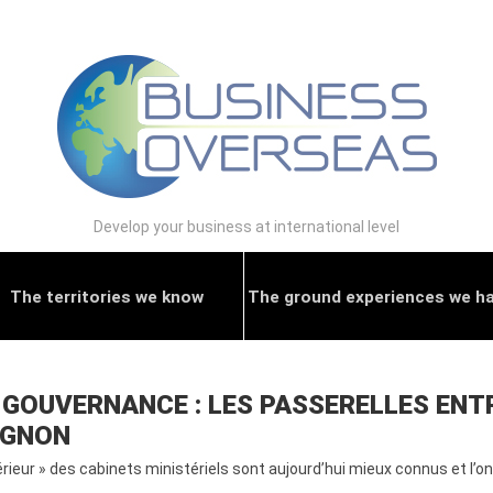
Develop your business at international level
The territories we know
The ground experiences we h
GOUVERNANCE : LES PASSERELLES ENTR
TIGNON
ur » des cabinets ministériels sont aujourd’hui mieux connus et l’on