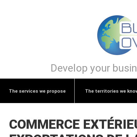
Develop your busine
The services we propose
The territories we kno
COMMERCE EXTÉRIEUR