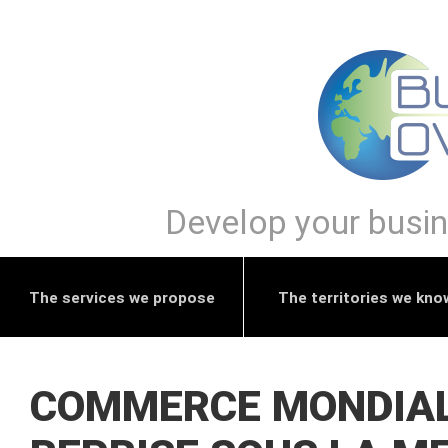
Develop your busine
The services we propose
The territories we kno
COMMERCE MONDIAL 