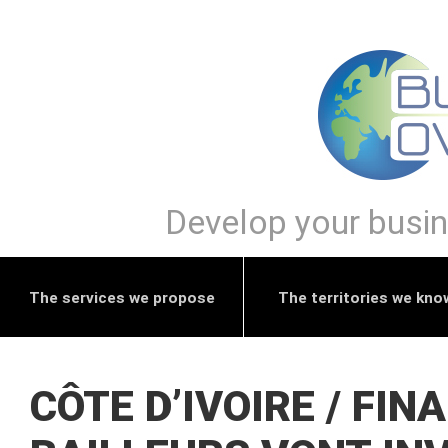
Develop your busine
The services we propose
The territories we kno
CÔTE D’IVOIRE / FIN