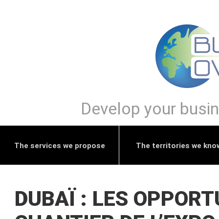
Develop your busine
The services we propose
The territories we kno
DUBAÏ : LES OPPOR