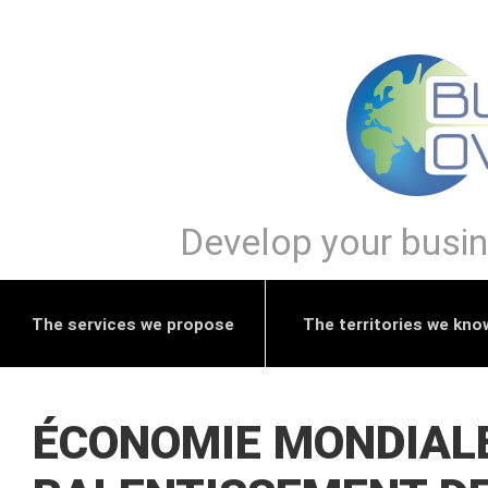
Develop your busine
The services we propose
The territories we kno
ÉCONOMIE MONDIALE