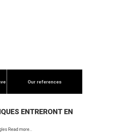
ave
Our references
TIQUES ENTRERONT EN
ègles
Read more…