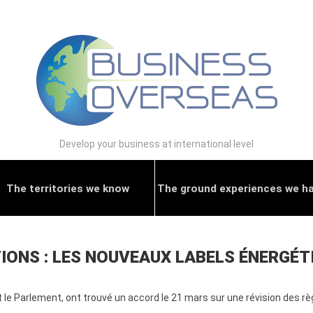
Develop your business at international level
The territories we know
The ground experiences we h
TIONS : LES NOUVEAUX LABELS ÉNERGÉ
t le Parlement, ont trouvé un accord le 21 mars sur une révision des r