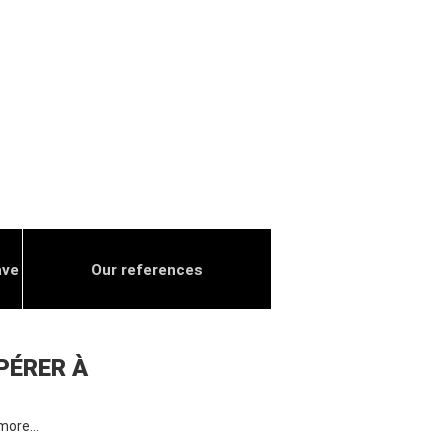
ave
Our references
PÉRER À
more…