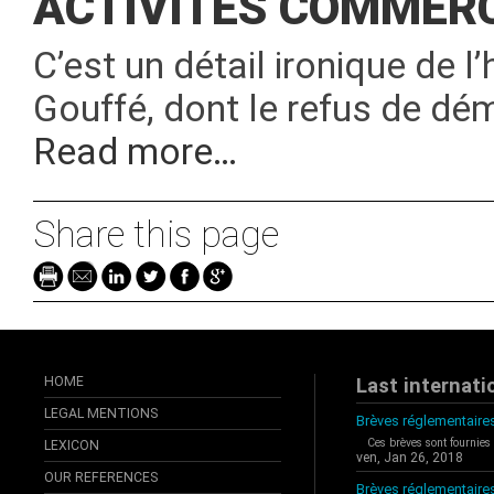
ACTIVITÉS COMMER
C’est un détail ironique de l’h
Gouffé, dont le refus de dém
Read more…
Share this page
HOME
Last internati
LEGAL MENTIONS
Brèves réglementaires
Ces brèves sont fournies
LEXICON
ven, Jan 26, 2018
OUR REFERENCES
Brèves réglementaire