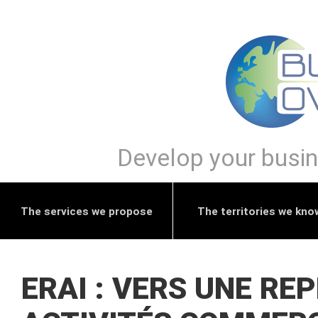
Develop your busine
The services we propose
The territories we kno
ERAI : VERS UNE RE