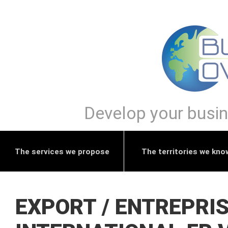
Develop your busine
The services we propose
The territories we kno
EXPORT / ENTREPRIS