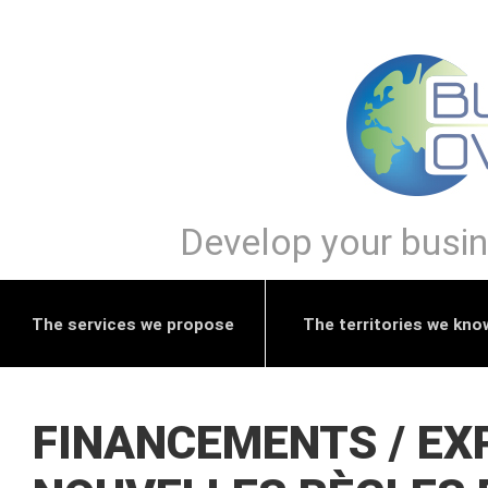
Develop your busine
The services we propose
The territories we kno
FINANCEMENTS / EX