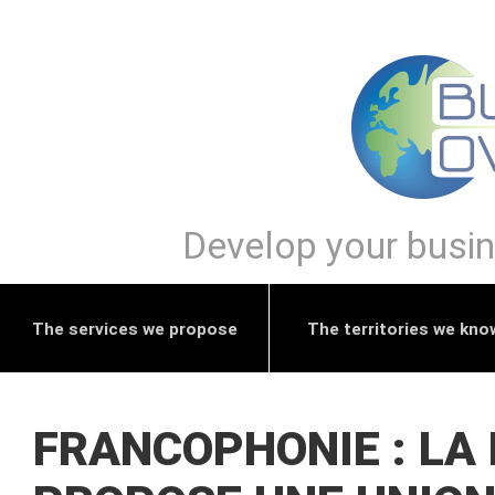
Develop your busine
The services we propose
The territories we kno
FRANCOPHONIE : LA 