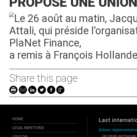
PROPOSE UNE UNIO
Le 26 août au matin, Jacq
Attali, qui préside l’organis
PlaNet Finance,
a remis à François Hollande
Share this page
HOME
Last internati
LEGAL MENTIONS
Brèves réglementaires
Ces brèves sont fournies
LEXICON