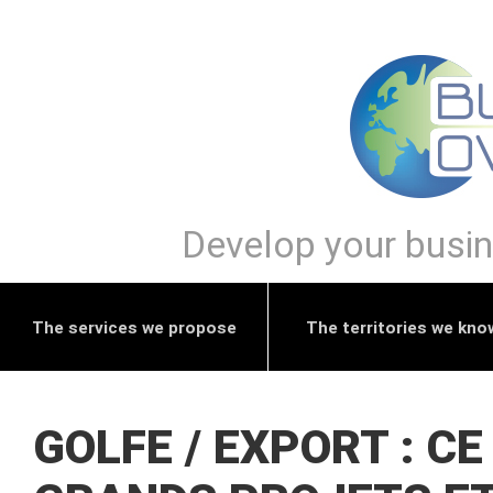
Develop your busine
The services we propose
The territories we kno
GOLFE / EXPORT : CE