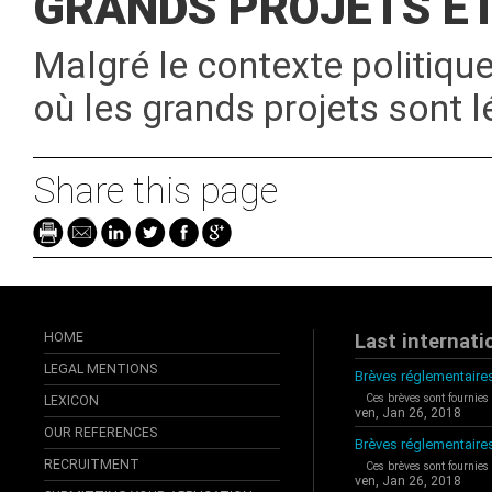
GRANDS PROJETS ET
Malgré le contexte politique 
où les grands projets sont l
Share this page
HOME
Last internati
LEGAL MENTIONS
Brèves réglementaires
Ces brèves sont fournies
LEXICON
ven, Jan 26, 2018
OUR REFERENCES
Brèves réglementaire
RECRUITMENT
Ces brèves sont fournies
ven, Jan 26, 2018