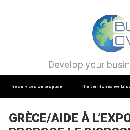
Develop your busine
The services we propose
The territories we kno
GRÈCE/AIDE À L’EXP