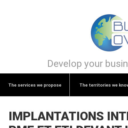
Develop your busine
The services we propose
The territories we kno
IMPLANTATIONS INT