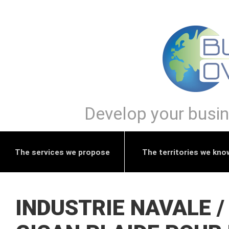
Develop your busine
The services we propose
The territories we kno
INDUSTRIE NAVALE / 