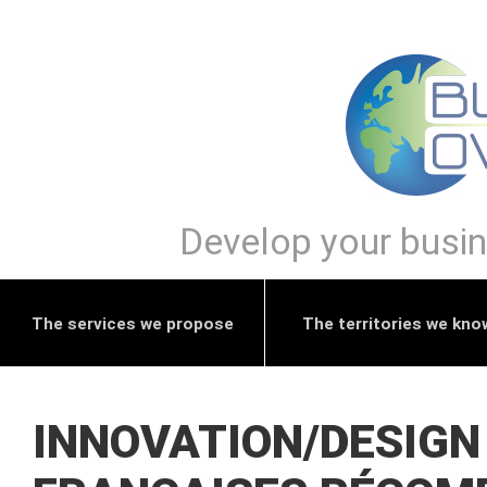
Develop your busine
The services we propose
The territories we kno
INNOVATION/DESIGN 