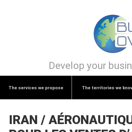
Develop your busine
The services we propose
The territories we kno
IRAN / AÉRONAUTIQU