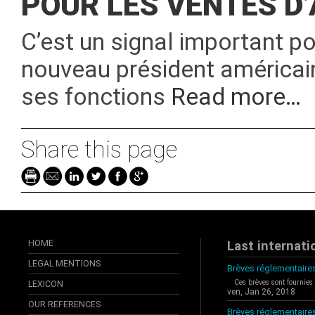
POUR LES VENTES D
C’est un signal important p
nouveau président américain
ses fonctions
Read more…
Share this page
HOME
Last internati
LEGAL MENTIONS
Brèves réglementaires
Ces brèves sont fournies
LEXICON
ven, Jan 26, 2018
OUR REFERENCES
Brèves réglementaire