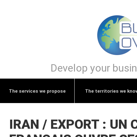
Develop your busine
The services we propose
The territories we kno
IRAN / EXPORT : UN 