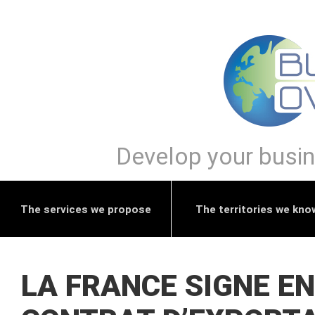
Develop your busine
The services we propose
The territories we kno
LA FRANCE SIGNE E