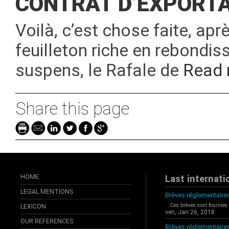
CONTRAT D’EXPORTA
Voilà, c’est chose faite, ap
feuilleton riche en rebondis
suspens, le Rafale de
Read
Share this page
HOME
Last internati
LEGAL MENTIONS
Brèves réglementaires
Ces brèves sont fournies
LEXICON
ven, Jan 26, 2018
OUR REFERENCES
Brèves réglementaire