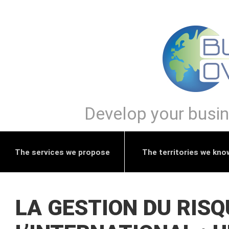
Develop your busine
The services we propose
The territories we kno
LA GESTION DU RISQ