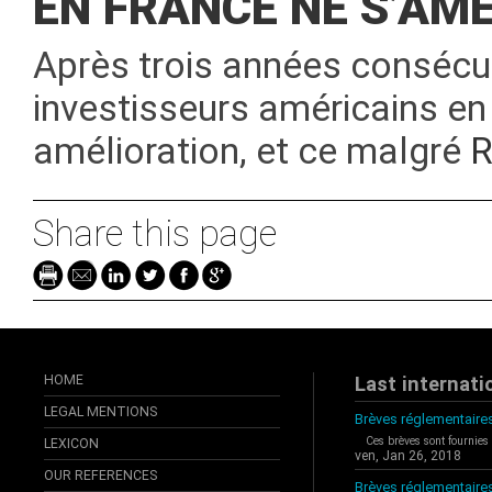
EN FRANCE NE S’AM
Après trois années consécut
investisseurs américains en
amélioration, et ce malgré
R
Share this page
HOME
Last internati
LEGAL MENTIONS
Brèves réglementaires
Ces brèves sont fournies
LEXICON
ven, Jan 26, 2018
OUR REFERENCES
Brèves réglementaire