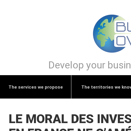
Develop your busine
The services we propose
The territories we kno
LE MORAL DES INVE