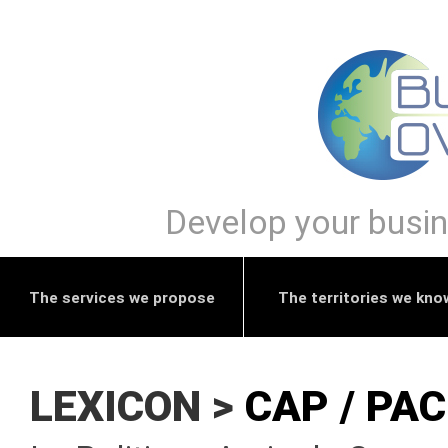
Develop your busine
The services we propose
The territories we kno
LEXICON >
CAP / PAC