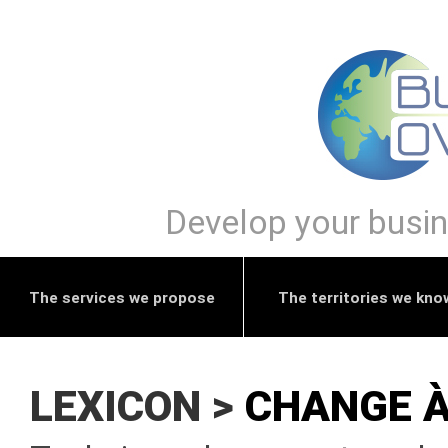
Develop your busine
The services we propose
The territories we kno
LEXICON >
CHANGE 