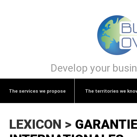
Develop your busine
The services we propose
The territories we kno
LEXICON >
GARANTIE