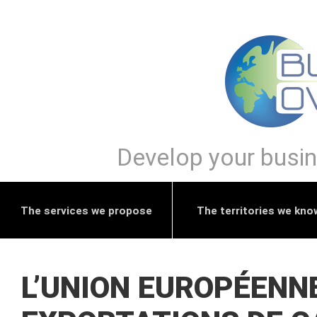
Develop your busine
The services we propose
The territories we kno
L’UNION EUROPÉENNE