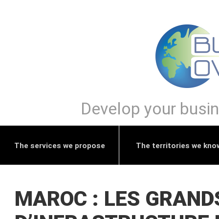
Develop your busine
The services we propose
The territories we kno
MAROC : LES GRAND