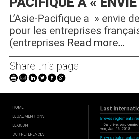
PACIFIQUE A « ENVI
L’Asie-Pacifique a » envie d
pour les entreprises frança
(entreprises
Read more…
Share this page
HOME
Last internati
LEGAL MENTIONS
Brèves réglementaires
Ces brèves sont fournies
LEXICON
ven, Jan 26, 2018
OUR REFERENCES
Brèves réglementaire