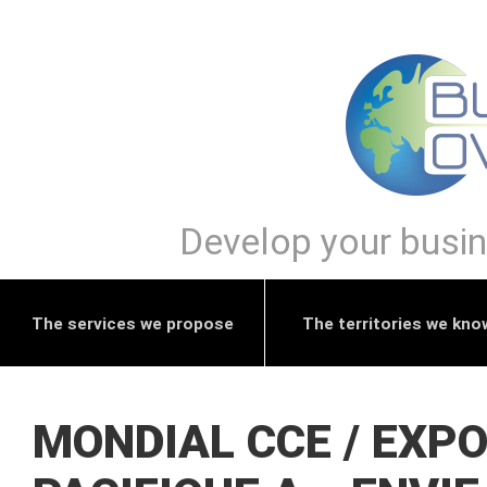
Develop your busine
The services we propose
The territories we kno
MONDIAL CCE / EXPO