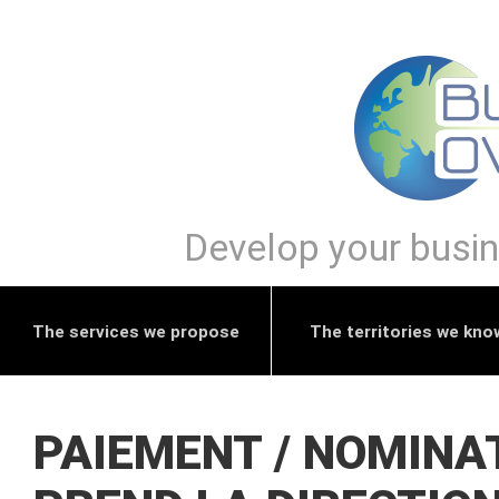
Develop your busine
The services we propose
The territories we kno
PAIEMENT / NOMINA