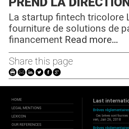
PREND LA DIRECTIO
La startup fintech tricolor
fourniture de solutions de 
financement
Read more…
Share this page
HOME
Last internati
LEGAL MENTIONS
Brèves réglementaires
Ces brèves sont fournies
LEXICON
ven, Jan 26, 2018
OUR REFERENCES
Brèves réglementaire