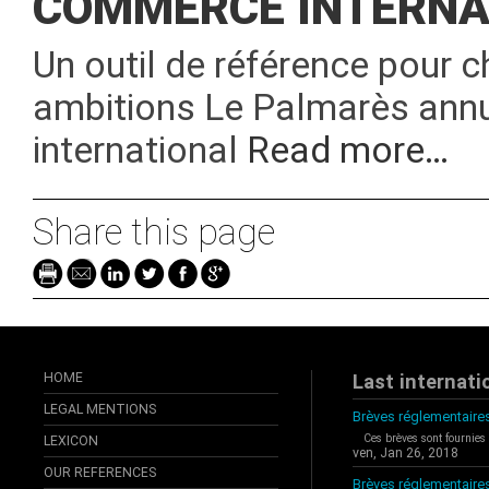
COMMERCE INTERNAT
Un outil de référence pour 
ambitions Le Palmarès ann
international
Read more…
Share this page
HOME
Last internati
LEGAL MENTIONS
Brèves réglementaires
Ces brèves sont fournies
LEXICON
ven, Jan 26, 2018
OUR REFERENCES
Brèves réglementaire