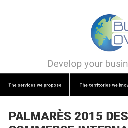
Develop your busine
The services we propose
The territories we kno
PALMARÈS 2015 DES