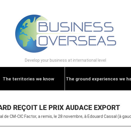
Develop your business at international level
The territories we know
The ground experiences we h
ARD REÇOIT LE PRIX AUDACE EXPORT
nal de CM-CIC Factor, a remis, le 28 novembre, à Edouard Cassal (à gau