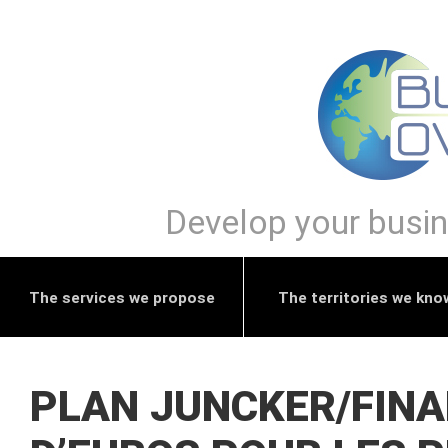
Develop your busine
The services we propose
The territories we kno
PLAN JUNCKER/FINA