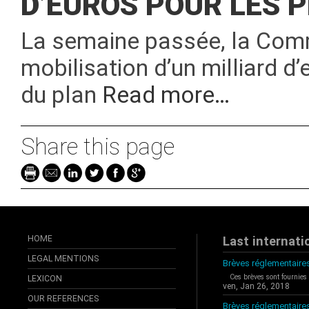
D’EUROS POUR LES 
La semaine passée, la Com
mobilisation d’un milliard d
du plan
Read more…
Share this page
HOME
Last internati
LEGAL MENTIONS
Brèves réglementaires
Ces brèves sont fournies
LEXICON
ven, Jan 26, 2018
OUR REFERENCES
Brèves réglementaire