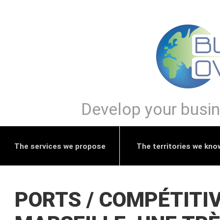
Develop your busine
The services we propose
The territories we kno
PORTS / COMPÉTITIV