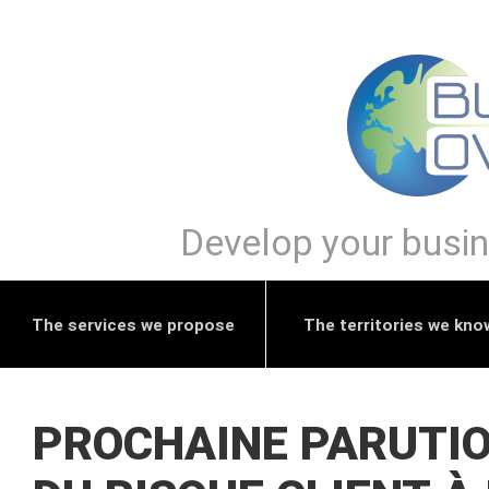
Develop your busine
The services we propose
The territories we kno
PROCHAINE PARUTION